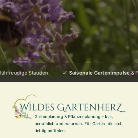
Mit dem Klick auf "OK" meldest du dich für meinen Garten-
Newsletter an. Du kannst dich jederzeit mit einem Klick vom
Newsletter abmelden.
Erfahre mehr in der
Datenschutzerklärung
.
hfreudige Stauden
Saisonale Gartenimpulse
& Pfla
Gartenplanung & Pflanzenplanung – klar,
persönlich und naturnah. Für Gärten, die sich
richtig anfühlen.