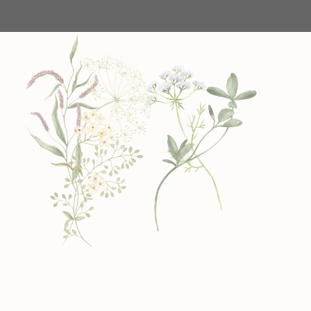
So entsteht dein Beet oder Garten
mit Herz.
Schritt für Schritt. Klar strukturiert. Natürlich
gewachsen.
1. Du erzählst mir von deinem
Garten/Beet
Mein Fragebogen ordnet deine
Gedanken. Ein paar Fotos, eine Beetskizze
und deine Wünsche reichen völlig aus.
Gemeinsam schauen wir, was dir gefällt und
welche Wirkung dein Beet später haben soll.