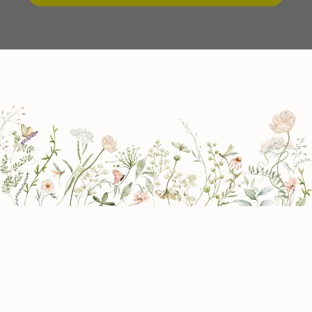
Mehr als Sterne und Bewertungen
Hinter jeder Rückmeldung steht ein Mensch,
ein Garten und eine gemeinsame Reise.
Deshalb bedeuten mir diese Worte so viel. Sie
stammen von echten Kunden und erzählen von
ihren ganz persönlichen Erfahrungen mit
Wildes Gartenherz.
+21 zufriedene Kunden