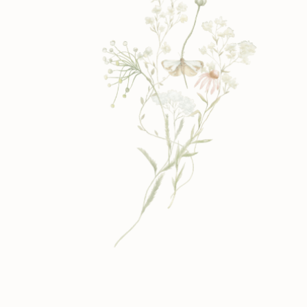
Preise für meine Pflanzplanung
online
Jeder Garten und jedes Beet ist
anders. Die folgenden Preise dienen
als unverbindliche Richtwerte für
Planungen mit durchschnittlichem
Schwierigkeitsgrad und verstehen
sich zzgl. der gesetzlichen
Mehrwertsteuer. So viel investierst du
in deinen Garten, der über viele Jahre
Freude machen darf:
Preise der Pflanzplanung