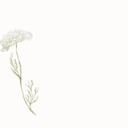
Eine durchdachte Pflanzplanung für Beete,
die funktionieren und Freude machen.
Ab 390 €
Pflanzplanung anfragen
Preise der Gartenplanung