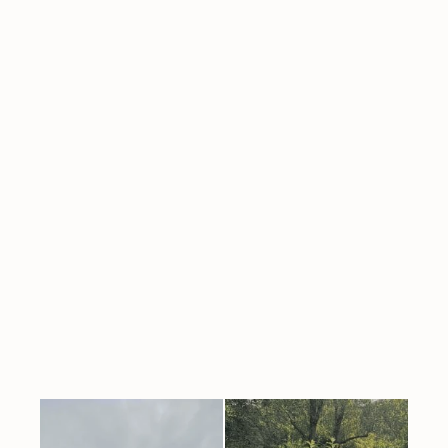
Jetzt Pflanzplanung anfragen
Wenn aus einer Gartenplanung
ein Garten zum Verlieben wird
Ein Garten verändert nicht nur Beete, Wege
und Pflanzflächen.
Er verändert dich. Viele meiner Kunden
entdeckten durch meine Gartenplanung ihre
Liebe am Gärtnern. Vielleicht erwischt es auch
dich?