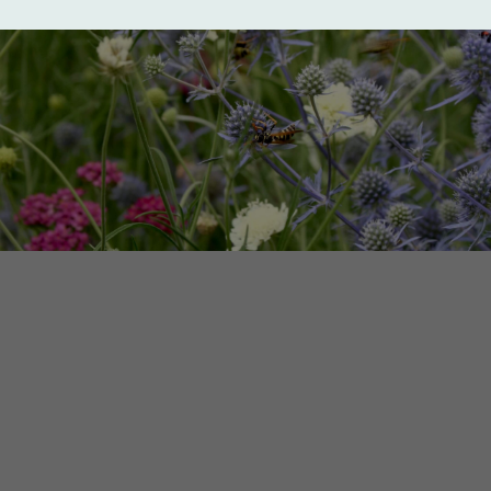
Was die Pflanzplanung
online beinhaltet
Die Pflanzplanung sorgt dafür, dass aus einer
Pflanzfläche ein harmonisches und langfristig
funktionierendes Beet wird. Gemeinsam
entwickeln wir eine Bepflanzung, die zu deinem
Garten, deinen Wünschen und den
Standortbedingungen passt.
Inhalt der Pflanzplanung online
Auswahl standortgerechter Pflanzen
(Stauden, Gräser, Gehölze,