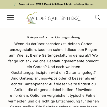
Zum
Bekannt aus SWR1, Kraut & Rüben & Mein schöner Garten
Inhalt
springen
Kategorie-Archive:
Gartengestaltung
Wenn du darüber nachdenkst, deinen Garten
umzugestalten, tauchen schnell dieselben Fragen
auf: Wie läuft eine Gartengestaltung genau ab? Wo
fange ich an? Welche Gestaltungselemente braucht
ein Garten? Und nach welchen
Gestaltungsprinzipien wird ein Garten angelegt?
Sind Gartenplanungs-Apps oder KI besser als ein
echter Gartenplaner? Auf dieser Seite findest du
Artikel, die dir genau dabei helfen: Einwände
einordnen, Optionen vergleichen, typische Fehler
vermeiden und die richtige Entscheidung für deinen
Garten treffen. Die Beiträge zeigen, wie aus Ideen