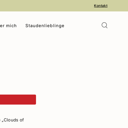
Kontakt
er mich
Staudenlieblinge
 „Clouds of