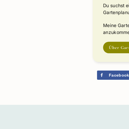
Du suchst e
Gartenplan
Meine Garte
anzukommen
Über Gar
Faceboo