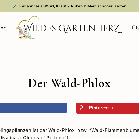
Bekannt aus SWR1, Kraut & Rüben & Mein schöner Garten
log
Üb
Der Wald-Phlox
k
Pinterest
7
blingspflanzen ist der Wald-Phlox bzw. *Wald-Flammenblume
ivaricata ‚Clouds of Perfume‘).