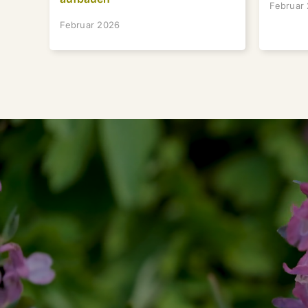
Februar
Februar 2026
Stauden, die wirklich funktioniere
Hol dir meine besten Tipps für langlebige, st
pflegeleichte Stauden — direkt in dein Postfa