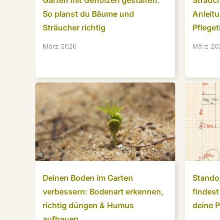
Garten mit Gehölzen gestalten:
Sträuch
So planst du Bäume und
Anleit
Sträucher richtig
Pfleget
März 2026
März 20
Deinen Boden im Garten
Standor
verbessern: Bodenart erkennen,
findest
richtig düngen & Humus
deine 
aufbauen