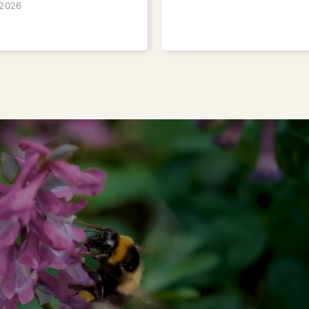
 2026
n
andortgerechte und
ch.