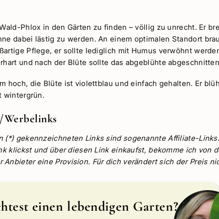
 Wald-Phlox in den Gärten zu finden – völlig zu unrecht. Er bre
hne dabei lästig zu werden. An einem optimalen Standort bra
ßartige Pflege, er sollte lediglich mit Humus verwöhnt werde
erhart und nach der Blüte sollte das abgeblühte abgeschnitte
m hoch, die Blüte ist violettblau und einfach gehalten. Er blü
t wintergrün.
ks/Werbelinks
n (*) gekennzeichneten Links sind sogenannte Affiliate-Links
Link klickst und über diesen Link einkaufst, bekomme ich von
Anbieter eine Provision. Für dich verändert sich der Preis nic
test einen lebendigen Garten?