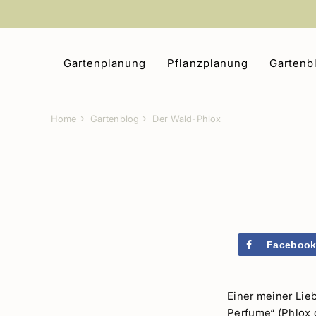
Zum
Inhalt
springen
Gartenplanung
Pflanzplanung
Gartenb
Home
Gartenblog
Der Wald-Phlox
Faceboo
Einer meiner Lie
Perfume“ (Phlox d