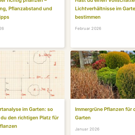
er richtig pflanzen –
Hast du einen Vollschatt
ung, Pflanzabstand und
Lichtverhältnisse im Gart
ipps
bestimmen
26
Februar 2026
tanalyse im Garten: so
Immergrüne Pflanzen für 
 du den richtigen Platz für
Garten
Pflanzen
Januar 2026