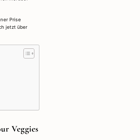
iner Prise
h jetzt über
our Veggies