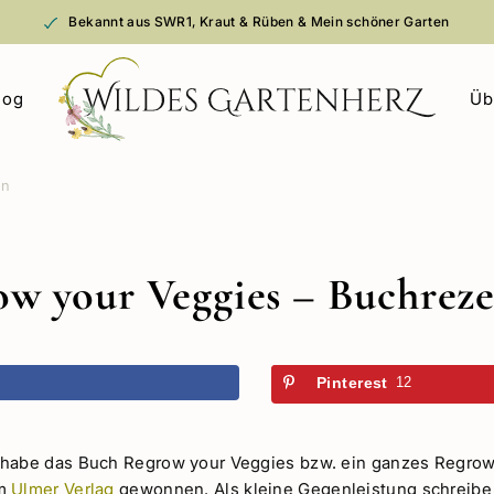
Bekannt aus SWR1, Kraut & Rüben & Mein schöner Garten
log
Üb
on
w your Veggies – Buchrez
k
Pinterest
12
 habe das Buch Regrow your Veggies bzw. ein ganzes Regrow
im
Ulmer Verlag
gewonnen. Als kleine Gegenleistung schreibe 