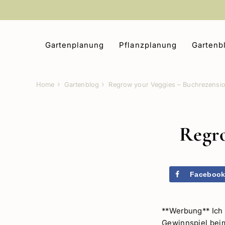
Zum
Inhalt
springen
Gartenplanung
Pflanzplanung
Gartenb
Home
Gartenblog
Regrow your Veggies – Buchrezensi
Regro
Faceboo
**Werbung** Ich
Gewinnspiel be