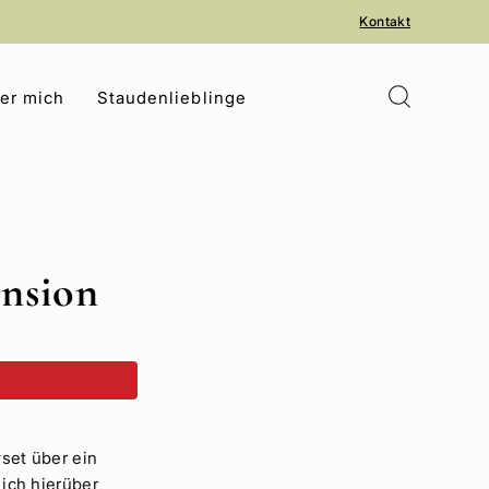
Kontakt
er mich
Staudenlieblinge
ension
set über ein
ich hierüber