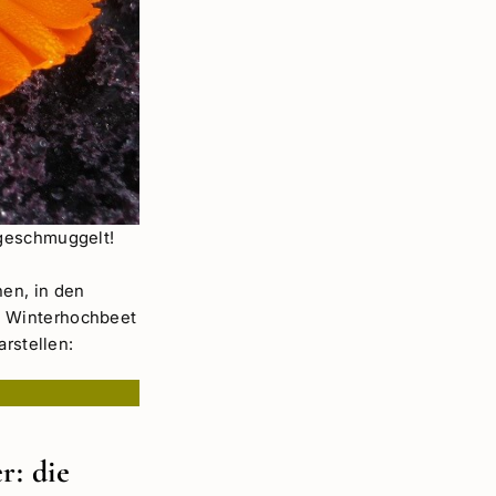
 geschmuggelt!
en, in den
n Winterhochbeet
arstellen:
r: die