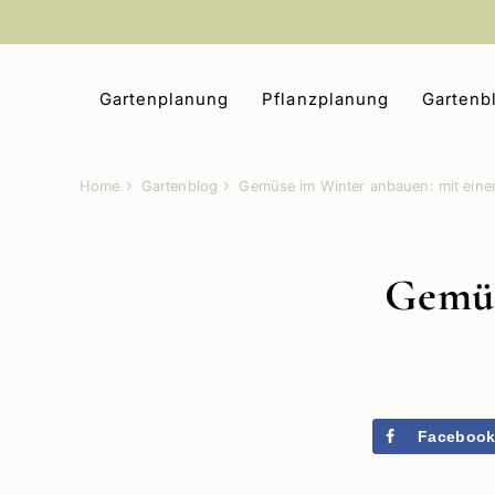
Zum
Inhalt
springen
Gartenplanung
Pflanzplanung
Gartenb
Home
Gartenblog
Gemüse im Winter anbauen: mit ein
Gemüs
Faceboo