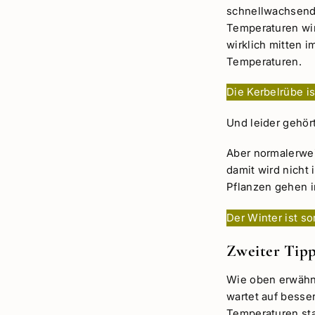
schnellwachsend
Temperaturen wir
wirklich mitten 
Temperaturen.
Die Kerbelrübe i
Und leider gehö
Aber normalerwei
damit wird nicht
Pflanzen gehen i
Der Winter ist s
Zweiter Tipp
Wie oben erwähnt
wartet auf besse
Temperaturen st