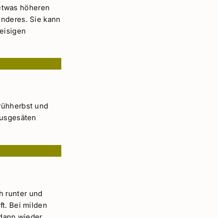
etwas höheren
onderes. Sie kann
 eisigen
rühherbst und
ausgesäten
h runter und
ft. Bei milden
dann wieder,