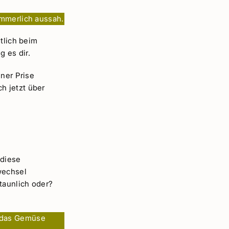
ämmerlich aussah.
tlich beim
 es dir.
iner Prise
h jetzt über
 diese
wechsel
taunlich oder?
s das Gemüse