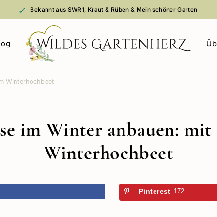
Bekannt aus SWR1, Kraut & Rüben & Mein schöner Garten
log
Üb
em Winterhochbeet
e im Winter anbauen: mit
Winterhochbeet
k
Pinterest
172