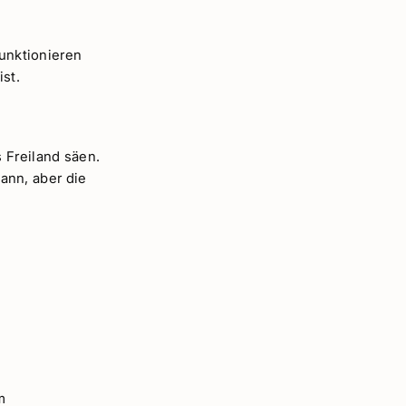
funktionieren
st.
 Freiland säen.
ann, aber die
m