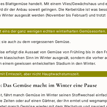
es Blattgemüse handelt. Mit einem Vlies/Gewächshaus und 
d dir der Anbau soweit gelingen. Die Kerbelrübe ist was bes
im Winter ausgesät werden (November bis Februar!) und trotzt
st eins der ganz wenigen echten winterharten Gemüsesorten.
rt sie auch zu dem vergessenen Gemüse.
se erfolgt die Aussaat von Gemüse von Frühling bis in den F
 im klassischen Sinn im Winter ausgesät, sondern die vorher 
n einem gewissen entwickelten Stadium in den Winter.
omit Erntezeit, aber nicht Hauptwachstumszeit.
: Das Gemüse macht im Winter eine Pause
, fährt manch Gemüse im Winter seinen Stoffwechsel einfac
re Zeiten oder auf einen Gärtner, der ihn erntet und wegmamp
artet manch Gemüse wieder mit dem Wachstum und pausiert 