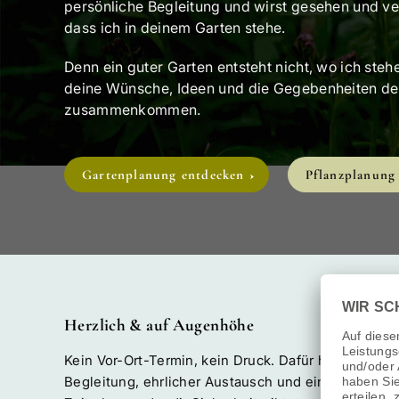
Genau das, was ich liebe: Ruhe statt Stress, Klarh
eine Struktur, die endlich Orientierung schafft. 
persönliche Begleitung und wirst gesehen und ve
dass ich in deinem Garten stehe.
Denn ein guter Garten entsteht nicht, wo ich steh
deine Wünsche, Ideen und die Gegebenheiten de
zusammenkommen.
Gartenplanung entdecken
Pflanzplanung
Herzlich & auf Augenhöhe