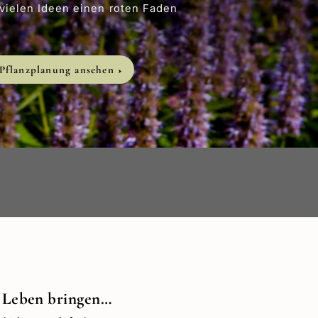
 Stauden-Guide teile ich die Pflanzen, die
 bewährt haben. Robust, pflegeleicht und
sive meiner Lieblingssorten. Für mehr Summen
Garten.
en