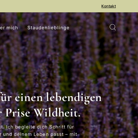
Kontakt
er mich
Staudenlieblinge
meine
blinge für deinen