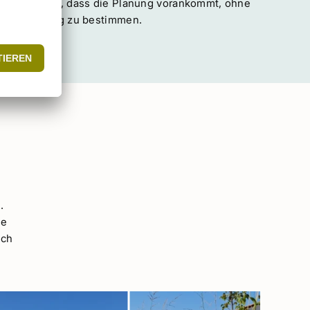
Du schickst mir Unterlagen und Feedback bequem
digital. Klare Abläufe und feste Rückmeldungen
sorgen dafür, dass die Planung vorankommt, ohne
deinen Alltag zu bestimmen.
.
ne
uch