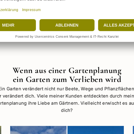
Ich sortiere deine Ideen, bringe Ruhe ins
Gedankenwirrwarr und führe dich Schritt für Schritt
durch den Planungsprozess.
Wenn aus einer Gartenplanung
ein Garten zum Verlieben wird
Ein Garten verändert nicht nur Beete, Wege und Pflanzflächen
r verändert dich. Viele meiner Kunden entdeckten durch mei
rtenplanung ihre Liebe am Gärtnern. Vielleicht erwischt es a
dich?