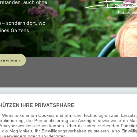
eit statt Chaos und
Du bekommst echte,
rstanden, auch ohne,
e – sondern dort, wo
ines Gartens
 ansehen
Roter Faden statt Gartenchaos