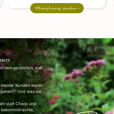
wirklich funktioniert.
Pflanzplanung ansehen
iert
rotzdem persönlich, klar
le meiner Kunden waren
n gehen?“ Und was sie