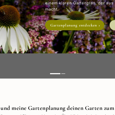
In diesem kostenlosen
sich in vielen Gärten
voller Blüten – inklu
und weniger Frust im 
Stauden-Tipps erhalt