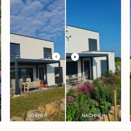
VORHER
NACHHER