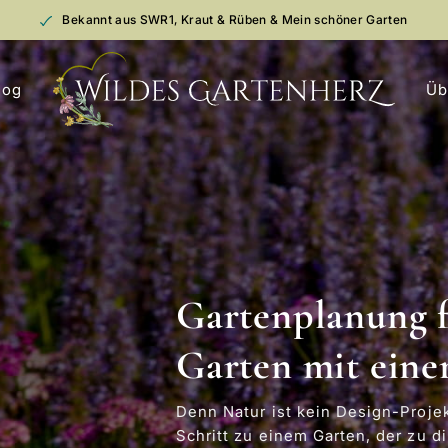
Bekannt aus SWR1, Kraut & Rüben & Mein schöner Garten
log
Üb
Entdecke 
Staudenlie
Garten