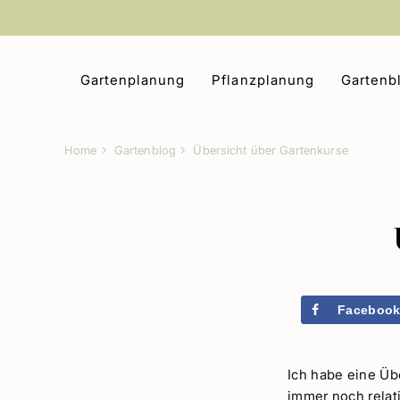
Zum
Inhalt
springen
Gartenplanung
Pflanzplanung
Gartenb
Home
Gartenblog
Übersicht über Gartenkurse
Faceboo
Ich habe eine Üb
immer noch relat