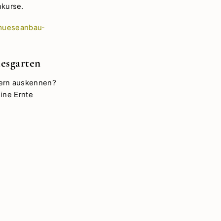
nkurse.
emueseanbau-
esgarten
utern auskennen?
ine Ernte