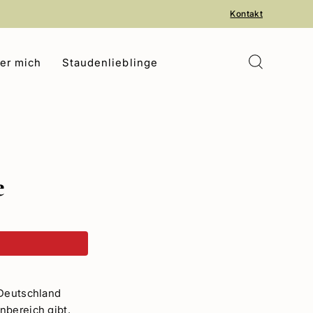
Kontakt
er mich
Staudenlieblinge
e
 Deutschland
nbereich gibt.