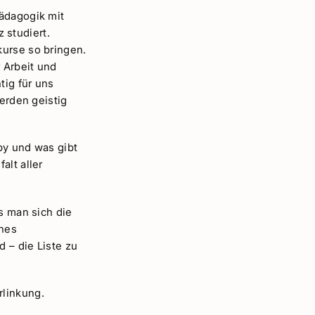
Pädagogik mit
 studiert.
kurse so bringen.
 Arbeit und
tig für uns
rden geistig
bby und was gibt
alt aller
s man sich die
ines
 – die Liste zu
rlinkung.