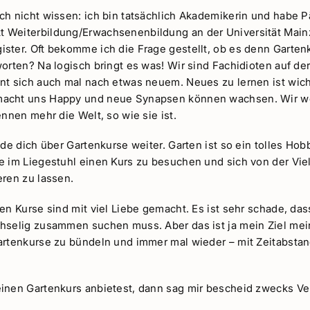
ch nicht wissen: ich bin tatsächlich Akademikerin und habe 
Weiterbildung/Erwachsenenbildung an der Universität Mainz
ster. Oft bekomme ich die Frage gestellt, ob es denn Garten
orten? Na logisch bringt es was! Wir sind Fachidioten auf der
nt sich auch mal nach etwas neuem. Neues zu lernen ist wich
acht uns Happy und neue Synapsen können wachsen. Wir we
ennen mehr die Welt, so wie sie ist.
lde dich über Gartenkurse weiter. Garten ist so ein tolles Ho
 im Liegestuhl einen Kurs zu besuchen und sich von der Vielf
eren zu lassen.
en Kurse sind mit viel Liebe gemacht. Es ist sehr schade, das
hselig zusammen suchen muss. Aber das ist ja mein Ziel me
artenkurse zu bündeln und immer mal wieder – mit Zeitabstand
inen Gartenkurs anbietest, dann sag mir bescheid zwecks Ve