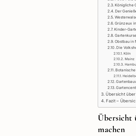
Königliche 
Der Genieße
Westerwals
Grünzeux i
Kinder-Gart
Gartenkurse
Obstbau in 
Die Volksh
Köln
Mainz
Hambu
Botanische
Heidelb
Gartenbau
Gartencent
Übersicht über
Fazit – Übersi
Übersicht
machen