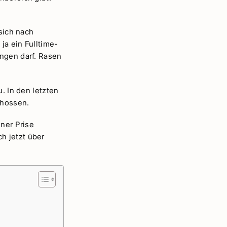
 sich nach
ja ein Fulltime-
engen darf. Rasen
. In den letzten
chossen.
iner Prise
h jetzt über