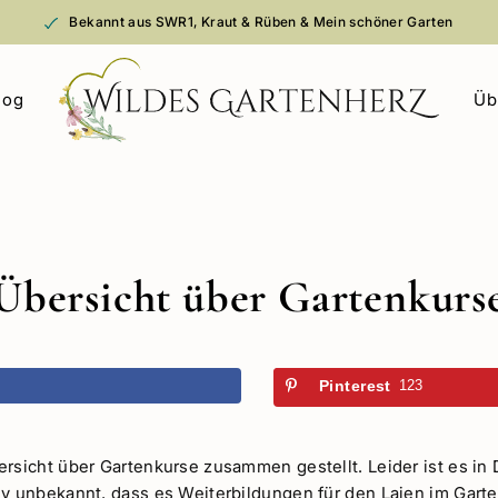
Bekannt aus SWR1, Kraut & Rüben & Mein schöner Garten
log
Üb
Übersicht über Gartenkurs
k
Pinterest
123
ersicht über Gartenkurse zusammen gestellt. Leider ist es in
iv unbekannt, dass es Weiterbildungen für den Laien im Garte