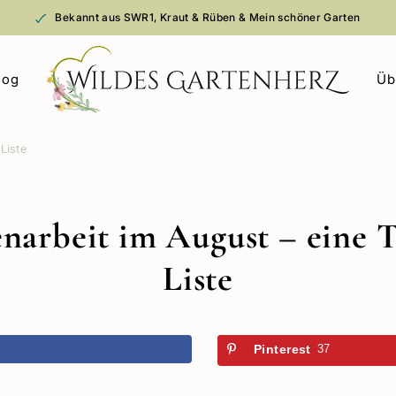
Bekannt aus SWR1, Kraut & Rüben & Mein schöner Garten
log
Üb
Liste
narbeit im August – eine 
Liste
k
Pinterest
37