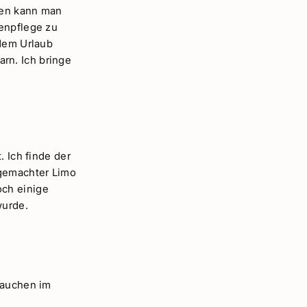
ten kann man
tenpflege zu
 dem Urlaub
rn. Ich bringe
. Ich finde der
tgemachter Limo
och einige
wurde.
rauchen im