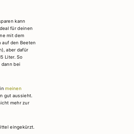
 sparen kann
ideal für deinen
rne mit dem
h auf den Beeten
), aber dafür
5 Liter. So
 dann bei
 in
meinen
n gut aussieht.
icht mehr zur
ttel eingekürzt.