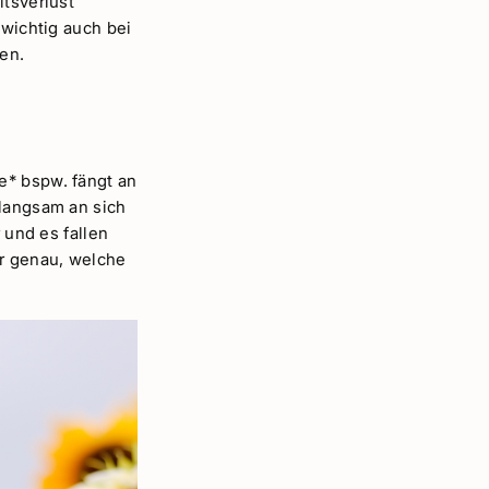
itsverlust
 wichtig auch bei
en.
e* bspw. fängt an
 langsam an sich
 und es fallen
er genau, welche