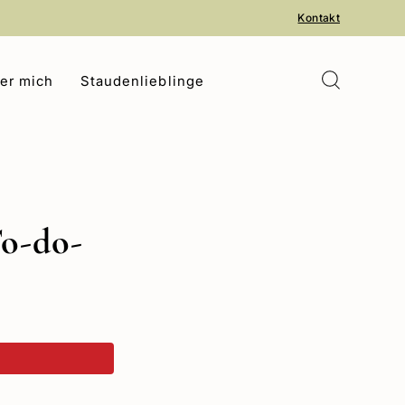
Kontakt
er mich
Staudenlieblinge
To-do-