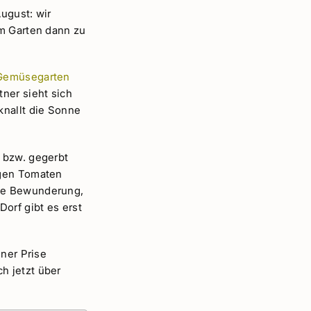
August: wir
im Garten dann zu
Gemüsegarten
ner sieht sich
knallt die Sonne
 bzw. gegerbt
igen Tomaten
hte Bewunderung,
orf gibt es erst
iner Prise
h jetzt über