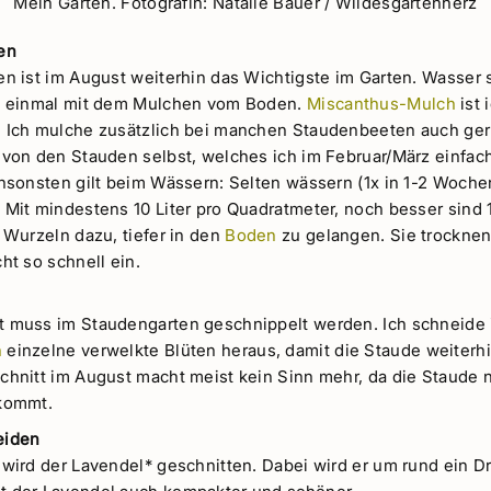
Mein Garten. Fotografin: Natalie Bauer / Wildesgartenherz
en
en ist im August weiterhin das Wichtigste im Garten. Wasser
ht einmal mit dem Mulchen vom Boden.
Miscanthus-Mulch
ist 
 Ich mulche zusätzlich bei manchen Staudenbeeten auch ge
 von den Stauden selbst, welches ich im Februar/März einfac
Ansonsten gilt beim Wässern: Selten wässern (1x in 1-2 Wochen
Mit mindestens 10 Liter pro Quadratmeter, noch besser sind 1
 Wurzeln dazu, tiefer in den
Boden
zu gelangen. Sie trocknen
ht so schnell ein.
 muss im Staudengarten geschnippelt werden. Ich schneide
n
einzelne verwelkte Blüten heraus, damit die Staude weiterhi
chnitt im August macht meist kein Sinn mehr, da die Staude n
 kommt.
eiden
wird der Lavendel* geschnitten. Dabei wird er um rund ein Dri