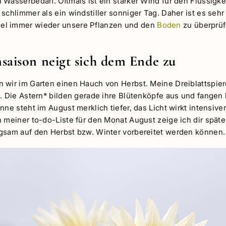
Wasserbedarf. Oftmals ist ein starker Wind für den Flüssigke
schlimmer als ein windstiller sonniger Tag. Daher ist es sehr
l immer wieder unsere Pflanzen und den
Boden
zu überprüf
saison neigt sich dem Ende zu
 wir im Garten einen Hauch von Herbst. Meine Dreiblattspier
n. Die Astern* bilden gerade ihre Blütenköpfe aus und fangen
nne steht im August merklich tiefer, das Licht wirkt intensiver
n meiner to-do-Liste für den Monat August zeige ich dir spät
gsam auf den Herbst bzw. Winter vorbereitet werden können.