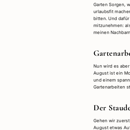
Garten Sorgen, w
urlaubsfit mache
bitten. Und dafü
mitzunehmen: als
meinen Nachbarn
Gartenarbe
Nun wird es aber 
August ist ein M
und einem spanne
Gartenarbeiten st
Der Staud
Gehen wir zuerst
August etwas Au