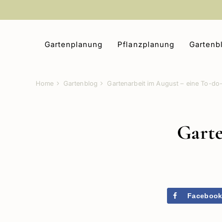
Zum
Inhalt
springen
Gartenplanung
Pflanzplanung
Gartenb
Home
Gartenblog
Gartenarbeit im August – eine To-do-
Garte
Faceboo