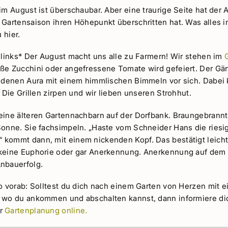
im August ist überschaubar. Aber eine traurige Seite hat der 
 Gartensaison ihren Höhepunkt überschritten hat. Was alles 
 hier.
telinks* Der August macht uns alle zu Farmern! Wir stehen im
ße Zucchini oder angefressene Tomate wird gefeiert. Der Gärt
oldenen Aura mit einem himmlischen Bimmeln vor sich. Dabei 
. Die Grillen zirpen und wir lieben unseren Strohhut.
eine älteren Gartennachbarn auf der Dorfbank. Braungebrannt
Sonne. Sie fachsimpeln. „Haste vom Schneider Hans die ries
 kommt dann, mit einem nickenden Kopf. Das bestätigt leic
keine Euphorie oder gar Anerkennung. Anerkennung auf dem D
nbauerfolg.
o vorab: Solltest du dich nach einem Garten von Herzen mit e
 wo du ankommen und abschalten kannst, dann informiere dic
er
Gartenplanung online.