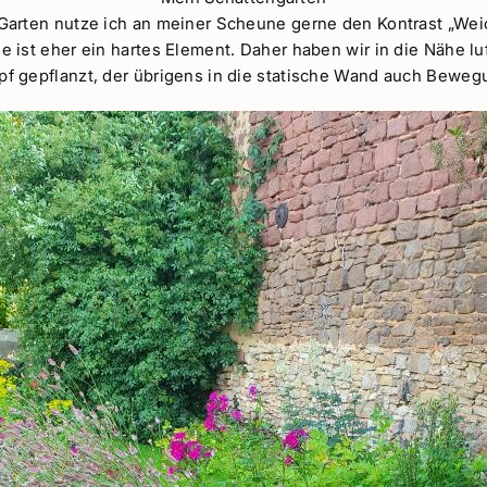
arten nutze ich an meiner Scheune gerne den Kontrast „Weic
ist eher ein hartes Element. Daher haben wir in die Nähe luf
 gepflanzt, der übrigens in die statische Wand auch Bewegu