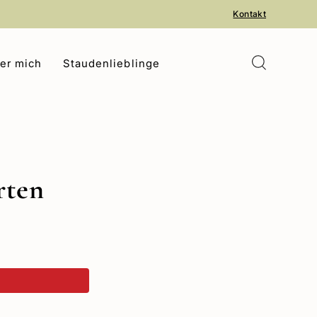
Kontakt
er mich
Staudenlieblinge
rten