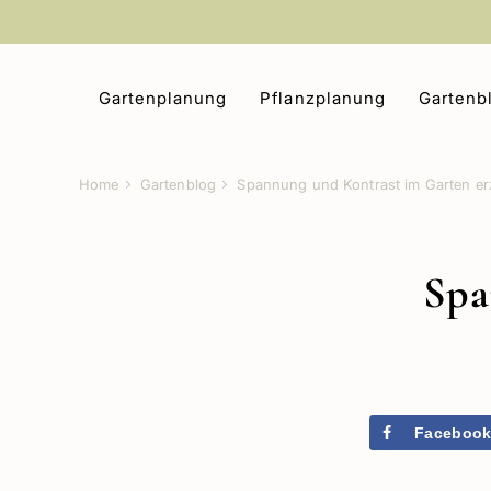
Zum
Inhalt
springen
Gartenplanung
Pflanzplanung
Gartenb
Home
Gartenblog
Spannung und Kontrast im Garten e
Spa
Faceboo