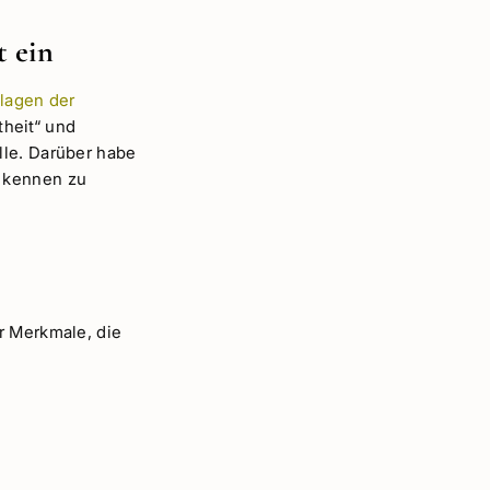
t ein
lagen der
heit“ und
lle. Darüber habe
kennen zu
r Merkmale, die