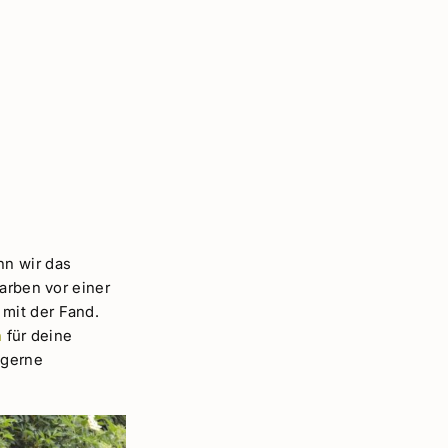
nn wir das
arben vor einer
mit der Fand.
n
für deine
 gerne