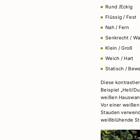
Rund /Eckig
Flüssig / Fest
Nah / Fern
Senkrecht / Wa
Klein / Groß
Weich / Hart
Statisch / Bew
Diese kontrastie
Beispiel „Hell/Du
weißen Hauswand 
Vor einer weiße
Stauden verwende
weißblühende St