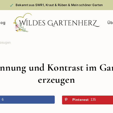
Bekannt aus SWR1, Kraut & Rüben & Mein schöner Garten
log
Üb
rzeugen
nnung und Kontrast im Ga
erzeugen
k
6
Pinterest
135