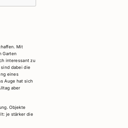
haffen. Mit
m Garten
h interessant zu
 sind dabei die
ung eines
as Auge hat sich
lltag aber
ung. Objekte
: je stärker die