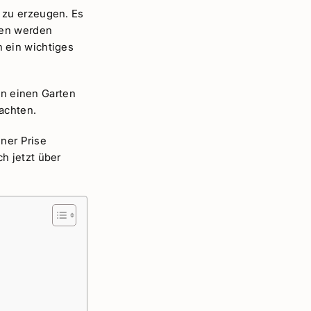
 zu erzeugen. Es
ten werden
 ein wichtiges
in einen Garten
eachten.
iner Prise
h jetzt über