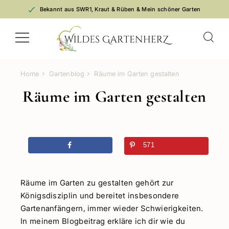
Zum
Bekannt aus SWR1, Kraut & Rüben & Mein schöner Garten
Inhalt
springen
Home
Gartenblog
Räume im Garten gestalten
Räume im Garten gestalten
571
Räume im Garten zu gestalten gehört zur
Königsdisziplin und bereitet insbesondere
Gartenanfängern, immer wieder Schwierigkeiten.
In meinem Blogbeitrag erkläre ich dir wie du