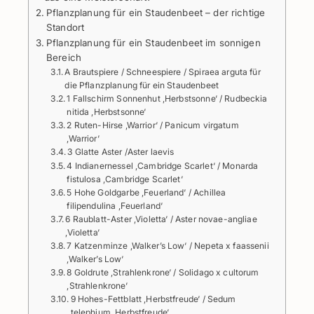
Pflanzplanung für ein Staudenbeet – der richtige
Standort
Pflanzplanung für ein Staudenbeet im sonnigen
Bereich
A Brautspiere / Schneespiere / Spiraea arguta für
die Pflanzplanung für ein Staudenbeet
1 Fallschirm Sonnenhut ‚Herbstsonne‘ / Rudbeckia
nitida ‚Herbstsonne‘
2 Ruten-Hirse ‚Warrior‘ / Panicum virgatum
‚Warrior‘
3 Glatte Aster /Aster laevis
4 Indianernessel ‚Cambridge Scarlet‘ / Monarda
fistulosa ‚Cambridge Scarlet‘
5 Hohe Goldgarbe ‚Feuerland‘ / Achillea
filipendulina ‚Feuerland‘
6 Raublatt-Aster ‚Violetta‘ / Aster novae-angliae
‚Violetta‘
7 Katzenminze ‚Walker’s Low‘ / Nepeta x faassenii
‚Walker’s Low‘
8 Goldrute ‚Strahlenkrone‘ / Solidago x cultorum
‚Strahlenkrone‘
9 Hohes-Fettblatt ‚Herbstfreude‘ / Sedum
telephium ‚Herbstfreude‘